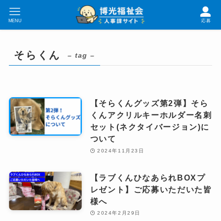
MENU
応募
そらくん
– tag –
【そらくんグッズ第2弾】そら
くんアクリルキーホルダー名刺
セット(ネクタイバージョン)に
ついて
2024年11月23日
【ラブくんひなあられBOXプ
レゼント】ご応募いただいた皆
様へ
2024年2月29日