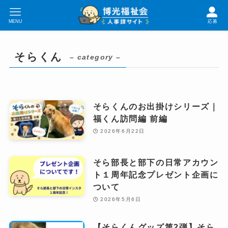
MENU
応募
そらくん
– category –
そらくんのお出掛けシリーズ｜
福くん訪問編 前編
2026年6月22日
そら部長と部下の日常アカウン
ト１周年記念プレゼント企画に
ついて
2026年5月6日
【そらくんグッズ第2弾】そら