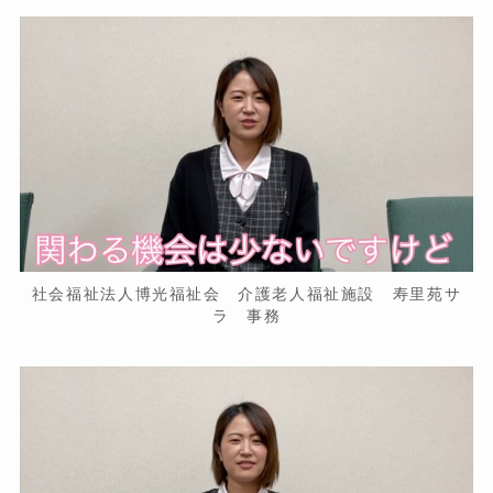
社会福祉法人博光福祉会 介護老人福祉施設 寿里苑サ
ラ 事務