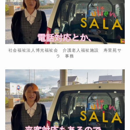
社会福祉法人博光福祉会 介護老人福祉施設 寿里苑サ
ラ 事務