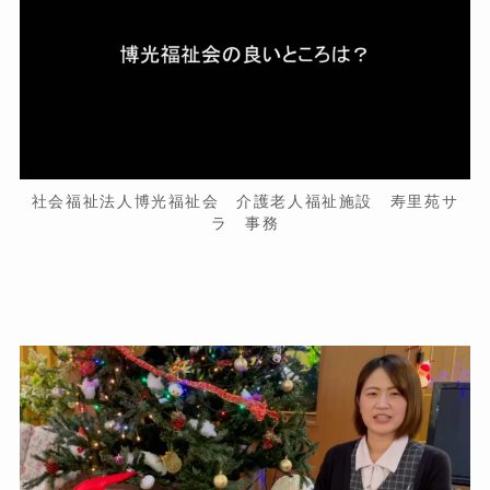
社会福祉法人博光福祉会 介護老人福祉施設 寿里苑サ
ラ 事務