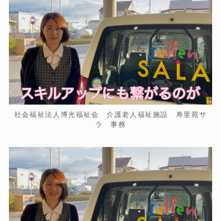
社会福祉法人博光福祉会 介護老人福祉施設 寿里苑サ
ラ 事務