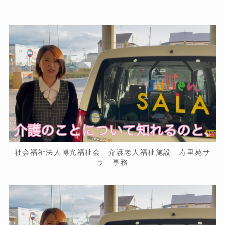
社会福祉法人博光福祉会 介護老人福祉施設 寿里苑サ
ラ 事務