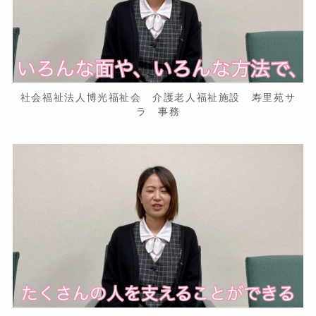
社会福祉法人博光福祉会 介護老人福祉施設 寿里苑サ
ラ 事務