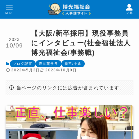
MENU
応募
【大阪/新卒採用】現役事務員
2023
にインタビュー(社会福祉法人
10/09
博光福祉会/事務職)
ブログ記事
寿里苑サラ
新卒/中途
2022年5月2日
2023年10月9日
当ページのリンクには広告が含まれています。