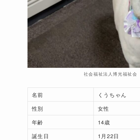
社会福祉法人博光福祉会
名前
くうちゃん
性別
女性
年齢
14歳
誕生日
1月22日