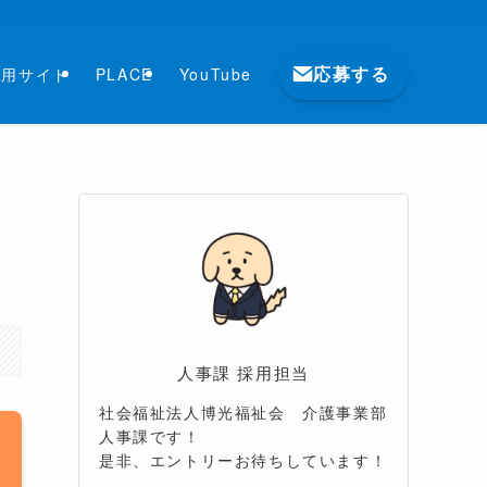
応募する
採用サイト
PLACE
YouTube
人事課 採用担当
社会福祉法人博光福祉会 介護事業部
人事課です！
是非、エントリーお待ちしています！