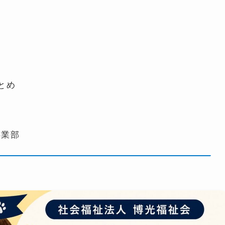
ん
とめ
事業部