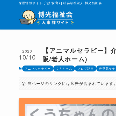
採用情報サイト(介護/保育) | 社会福祉法人 博光福祉会
【アニマルセラピー】介
2023
10/10
阪/老人ホーム)
アニマルセラピー
くうちゃん
ブログ記事
寿里苑サラ
当ページのリンクには広告が含まれています