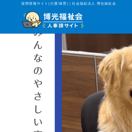
採用情報サイト(介護/保育) | 社会福祉法人 博光福祉会