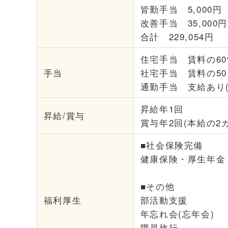
皆勤手当 5,000円
改善手当 35,000
合計 229,054円
住宅手当 賃料の60
手当
社宅手当 賃料の5
通勤手当 支給あり(
昇給年1回
昇給/賞与
賞与年2回(本給の2カ
■社会保険完備
健康保険・厚生年金
■その他
福利厚生
部活動支援
年忘れ会(忘年会)
職員旅行